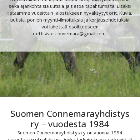
sekä ajankohtaisia uutisia ja tietoa tapahtumista. Lisäksi
listaamme vuosittain jalostukseen hyväksytyt orit. Kuvia,
uutisia, ponien myynti-ilmoituksia ja korjausehdotuksia
voi lähettää osoitteeseen
nettisivut.connemara@gmail.com.
Suomen Connemarayhdistys
ry – vuodesta 1984
Suomen Connemarayhdistys ry on vuonna 1984
perustettu rotuyhdistys, jonka tarkoituksena on kehittää