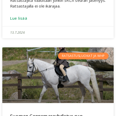
Ratsastajilta vaaditaan jonkin SRL:n seuran jäsenyys.
Ratsastajalla ei ole ikärajaa.
Lue lisää
13.7.2026
RATSASTUSLUOKAT JA WHP
Suomen Connemarayhdistys ry:n