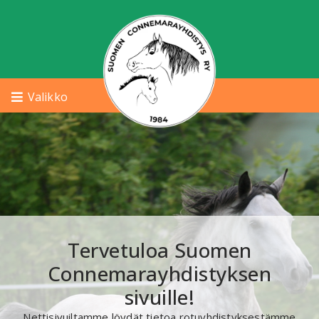
Valikko
Tervetuloa Suomen
Connemarayhdistyksen
sivuille!
Nettisivuiltamme löydät tietoa rotuyhdistyksestämme