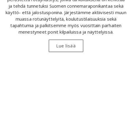
ja tehdä tunnetuksi Suomen connemaraponikantaa sekä
käyttö- että jalostusponina. Järjestämme aktiivisesti muun
muassa rotunäyttelyitä, koulutustilaisuuksia sekä
tapahtumia ja palkitsemme myös vuosittain parhaiten
menestyneet ponit kilpailuissa ja näyttelyissä.
Lue lisää
Vuoden
kasvattaja
Tapahtu
Jalostusoriit
Vuoden
Täältä
Täältä
kasvattaja
sivulta
sivulta
-
löydät
löydät
palkinto
ajankohtaiset
yhteenvedon
jaetaan
tapahtumat
Suomessa