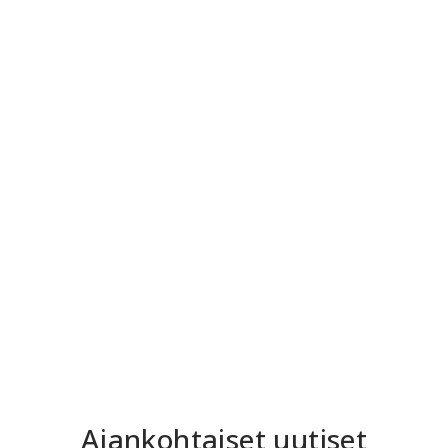
eniten
sekä
hyväksytyistä
pisteitä
lisätiedot
jalostusoreista.
kerryttäneelle
tapahtumista.
kasvattajalle.
Nykyinen
Siirry
Siirry
kiertopalkinto
sivulle
sivulle
on
jaettu
ensimmäisen
kerran
vuonna
2011.
Siirry
sivulle
Ajankohtaiset uutiset