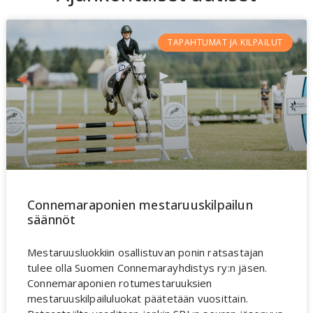
TAPAHTUMAT JA KILPAILUT
Connemaraponien mestaruuskilpailun
säännöt
Mestaruusluokkiin osallistuvan ponin ratsastajan
tulee olla Suomen Connemarayhdistys ry:n jäsen.
Connemaraponien rotumestaruuksien
mestaruuskilpailuluokat päätetään vuosittain.