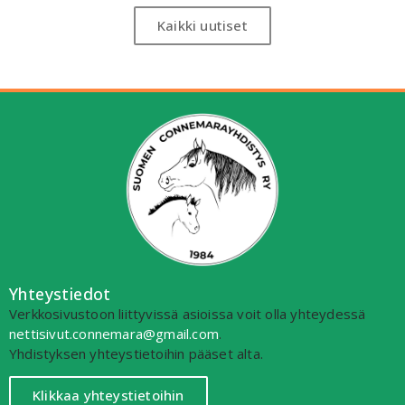
Kaikki uutiset
Yhteystiedot
Verkkosivustoon liittyvissä asioissa voit olla yhteydessä
nettisivut.connemara@gmail.com
.
Yhdistyksen yhteystietoihin pääset alta.
Klikkaa yhteystietoihin