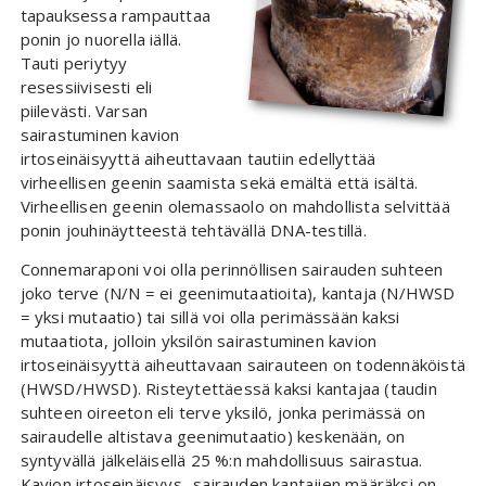
tapauksessa rampauttaa
ponin jo nuorella iällä.
Tauti periytyy
resessiivisesti eli
piilevästi. Varsan
sairastuminen kavion
irtoseinäisyyttä aiheuttavaan tautiin edellyttää
virheellisen geenin saamista sekä emältä että isältä.
Virheellisen geenin olemassaolo on mahdollista selvittää
ponin jouhinäytteestä tehtävällä DNA-testillä.
Connemaraponi voi olla perinnöllisen sairauden suhteen
joko terve (N/N = ei geenimutaatioita), kantaja (N/HWSD
= yksi mutaatio) tai sillä voi olla perimässään kaksi
mutaatiota, jolloin yksilön sairastuminen kavion
irtoseinäisyyttä aiheuttavaan sairauteen on todennäköistä
(HWSD/HWSD). Risteytettäessä kaksi kantajaa (taudin
suhteen oireeton eli terve yksilö, jonka perimässä on
sairaudelle altistava geenimutaatio) keskenään, on
syntyvällä jälkeläisellä 25 %:n mahdollisuus sairastua.
Kavion irtoseinäisyys -sairauden kantajien määräksi on