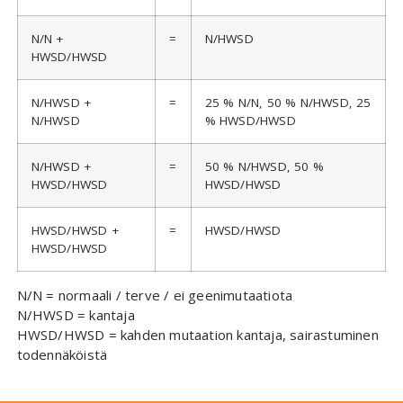
N/N +
=
N/HWSD
HWSD/HWSD
N/HWSD +
=
25 % N/N, 50 % N/HWSD, 25
N/HWSD
% HWSD/HWSD
N/HWSD +
=
50 % N/HWSD, 50 %
HWSD/HWSD
HWSD/HWSD
HWSD/HWSD +
=
HWSD/HWSD
HWSD/HWSD
N/N = normaali / terve / ei geenimutaatiota
N/HWSD = kantaja
HWSD/HWSD = kahden mutaation kantaja, sairastuminen
todennäköistä