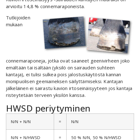
arvioitu 14,8 % connemaraponeista.
Tutkijoiden
mukaan
connemaraponeja, jotka ovat saaneet geenivirheen joko
emältään tai isältään (yksilö on sairauden suhteen
kantaja), ei tulisi sulkea pois jalostuskäytöstä kannan
monipuolisen geeniaineksen säilyttämiseksi. Kantajan
jälkeläinen ei sairastu kavion irtoseinäisyyteen jos kantaja
risteytetään terveen yksilön kanssa.
HWSD periytyminen
N/N + N/N
=
N/N
N/N + N/HWSD
=
50 % N/N, 50 % N/HWSD