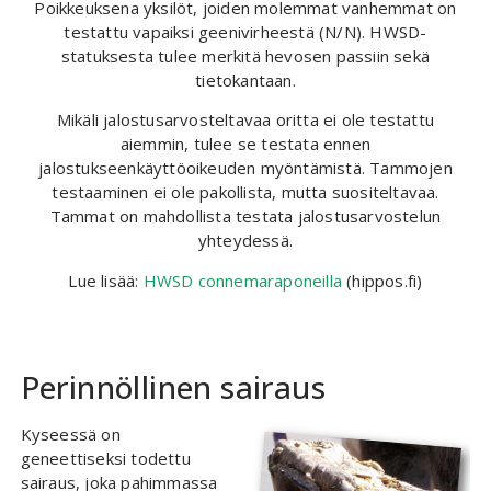
Poikkeuksena yksilöt, joiden molemmat vanhemmat on
testattu vapaiksi geenivirheestä (N/N). HWSD-
statuksesta tulee merkitä hevosen passiin sekä
tietokantaan.
Mikäli jalostusarvosteltavaa oritta ei ole testattu
aiemmin, tulee se testata ennen
jalostukseenkäyttöoikeuden myöntämistä. Tammojen
testaaminen ei ole pakollista, mutta suositeltavaa.
Tammat on mahdollista testata jalostusarvostelun
yhteydessä.
Lue lisää:
HWSD connemaraponeilla
(hippos.fi)
Perinnöllinen sairaus
Kyseessä on
geneettiseksi todettu
sairaus, joka pahimmassa