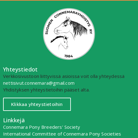
Yhteystiedot
Verkkosivustoon liittyvissä asioissa voit olla yhteydessä
nettisivut.connemara@gmail.com
.
Yhdistyksen yhteystietoihin pääset alta.
Klikkaa yhteystietoihin
Linkkejä
Connemara Pony Breeders’ Society
International Committee of Connemara Pony Societies