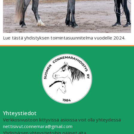
Lue tästä yhdistyksen toimintasuunnitelma vuodelle 2024.
Yhteystiedot
Verkkosivustoon liittyvissä asioissa voit olla yhteydessä
nettisivut.connemara@gmail.com
.
Yhdistyksen yhteystietoihin pääset alta.