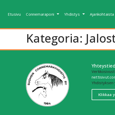
Etusivu
Connemaraponi
Yhdistys
Ajankohtaista
Kategoria:
Jalos
Yhteystie
Verkkosivusto
nettisivut.
Yhdistyksen 
Klikkaa 