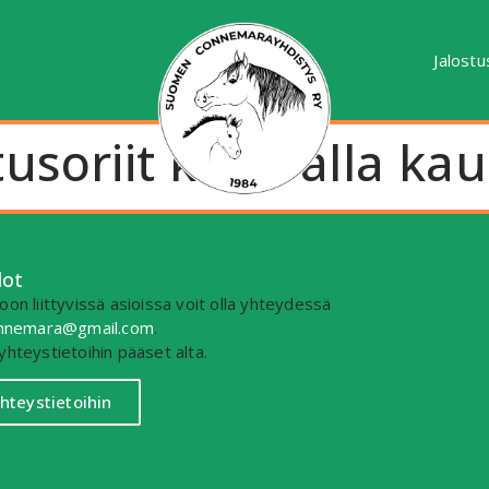
Jalostu
tusoriit kuluvalla kau
dot
on liittyvissä asioissa voit olla yhteydessä
connemara@gmail.com
.
yhteystietoihin pääset alta.
yhteystietoihin