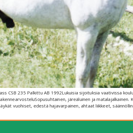
Lass CSB 235 Palkittu AB 1992Lukuisia sijoituksia vaativissa k
 RakennearvosteluSopusuhtainen, järeäluinen ja matalajalkainen. Kau
 jäykät vuohiset, edestä hajavarpainen, ahtaat liikkeet, säännölli