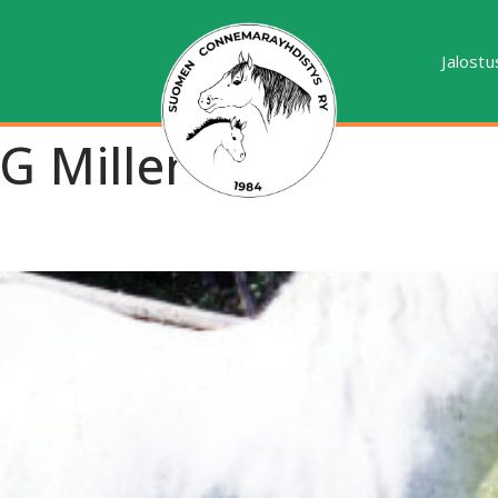
Jalostu
G Miller