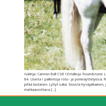
Isälinja: Cannon Ball CSB 1Emälinja: Roundstone 
84. Useita I palkintoja rotu- ja poninäyttelyissä.
pitkä lautanen. Lyhyt säkä. Sivusta hyväjalkainen,
matkaavoittava […]