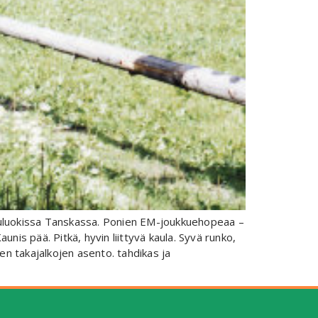
oululuokissa Tanskassa. Ponien EM-joukkuehopeaa –
nis pää. Pitkä, hyvin liittyvä kaula. Syvä runko,
nen takajalkojen asento. tahdikas ja