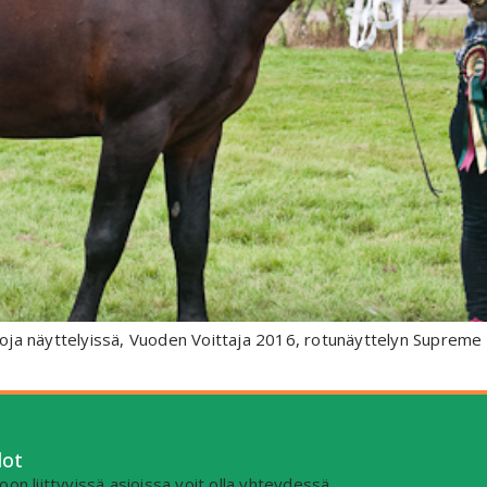
kintoja näyttelyissä, Vuoden Voittaja 2016, rotunäyttelyn Supr
dot
on liittyvissä asioissa voit olla yhteydessä