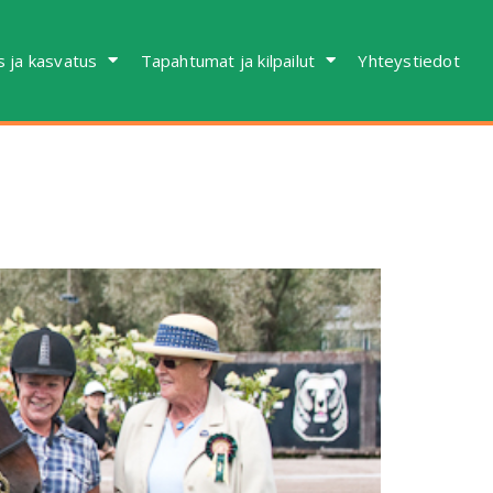
s ja kasvatus
Tapahtumat ja kilpailut
Yhteystiedot