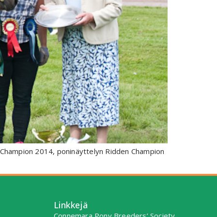
eme Champion 2014, poninäyttelyn Ridden Champion
Linkkejä
Connemara Pony Breeders’ Society