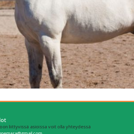
dot
on liittyvissä asioissa voit olla yhteydessä
connemara@gmail.com
.