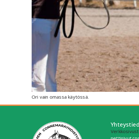
Ori vain omassa käytössä.
Yhteystie
Verkkosivusto
nettisivut.