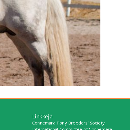
Linkkejä
Connemara Pony Breeders’ Society
International Committee of Connemara